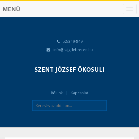
MENÜ
N
a
v
i
g
á
52/349-849
c
info@szjgdebrecen.hu
i
ó
SZENT JÓZSEF ÖKOSULI
Rólunk
Kapcsolat