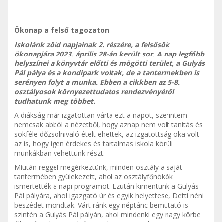
Ökonap a felső tagozaton
Iskolánk zöld napjainak 2. részére, a felsősök
ökonapjára 2023. április 28-án került sor. A nap legfőbb
helyszínei a könyvtár előtti és mögötti terület, a Gulyás
Pál pálya és a kondipark voltak, de a tantermekben is
serényen folyt a munka. Ebben a cikkben az 5-8.
osztályosok környezettudatos rendezvényéről
tudhatunk meg többet.
A diákság már izgatottan várta ezt a napot, szerintem
nemcsak abból a nézetből, hogy aznap nem volt tanítás és
sokféle dőzsölnivaló ételt ehettek, az izgatottság oka volt
az is, hogy igen érdekes és tartalmas iskola körüli
munkákban vehettünk részt.
Miután reggel megérkeztünk, minden osztály a saját
tantermében gyülekezett, ahol az osztályfőnökök
ismertették a napi programot. Ezután kimentünk a Gulyás
Pál pályára, ahol igazgató úr és egyik helyettese, Detti néni
beszédet mondtak. Várt ránk egy néptánc bemutató is
szintén a Gulyás Pál pályán, ahol mindenki egy nagy körbe