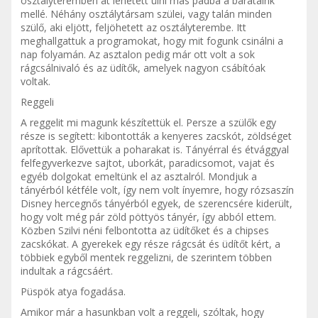
osztályteremben át lehetett ülni más padba a barátaink
mellé. Néhány osztálytársam szülei, vagy talán minden
szülő, aki eljött, feljöhetett az osztályterembe. Itt
meghallgattuk a programokat, hogy mit fogunk csinálni a
nap folyamán. Az asztalon pedig már ott volt a sok
rágcsálnivaló és az üdítők, amelyek nagyon csábítóak
voltak.
Reggeli
A reggelit mi magunk készítettük el. Persze a szülők egy
része is segített: kibontották a kenyeres zacskót, zöldséget
aprítottak. Elővettük a poharakat is. Tányérral és étvággyal
felfegyverkezve sajtot, uborkát, paradicsomot, vajat és
egyéb dolgokat emeltünk el az asztalról. Mondjuk a
tányérból kétféle volt, így nem volt ínyemre, hogy rózsaszín
Disney hercegnős tányérból egyek, de szerencsére kiderült,
hogy volt még pár zöld pöttyös tányér, így abból ettem.
Közben Szilvi néni felbontotta az üdítőket és a chipses
zacskókat. A gyerekek egy része rágcsát és üdítőt kért, a
többiek egyből mentek reggelizni, de szerintem többen
indultak a rágcsáért.
Püspök atya fogadása.
Amikor már a hasunkban volt a reggeli, szóltak, hogy