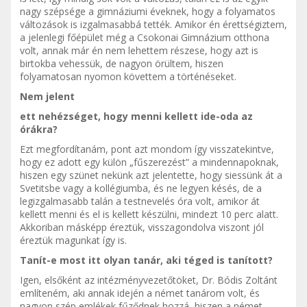
nagy szépsége a gimnáziumi éveknek, hogy a folyamatos
változások is izgalmasabbá tették. Amikor én érettségiztem,
a jelenlegi főépület még a Csokonai Gimnázium otthona
volt, annak már én nem lehettem részese, hogy azt is
birtokba vehessük, de nagyon örültem, hiszen
folyamatosan nyomon követtem a történéseket.
Nem jelent
ett nehézséget, hogy menni kellett ide-oda az
órákra?
Ezt megfordítanám, pont azt mondom így visszatekintve,
hogy ez adott egy külön „fűszerezést” a mindennapoknak,
hiszen egy szünet nekünk azt jelentette, hogy siessünk át a
Svetitsbe vagy a kollégiumba, és ne legyen késés, de a
legizgalmasabb talán a testnevelés óra volt, amikor át
kellett menni és el is kellett készülni, mindezt 10 perc alatt.
Akkoriban másképp éreztük, visszagondolva viszont jól
éreztük magunkat így is.
Tanít-e most itt olyan tanár, aki téged is tanított?
Igen, elsőként az intézményvezetőtöket, Dr. Bódis Zoltánt
említeném, aki annak idején a német tanárom volt, és
nagyon szép emlékek fűződnek hozzá, hiszen a német