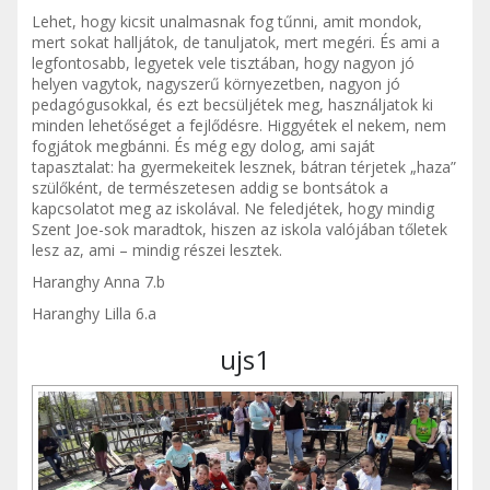
Lehet, hogy kicsit unalmasnak fog tűnni, amit mondok,
mert sokat halljátok, de tanuljatok, mert megéri. És ami a
legfontosabb, legyetek vele tisztában, hogy nagyon jó
helyen vagytok, nagyszerű környezetben, nagyon jó
pedagógusokkal, és ezt becsüljétek meg, használjatok ki
minden lehetőséget a fejlődésre. Higgyétek el nekem, nem
fogjátok megbánni. És még egy dolog, ami saját
tapasztalat: ha gyermekeitek lesznek, bátran térjetek „haza”
szülőként, de természetesen addig se bontsátok a
kapcsolatot meg az iskolával. Ne feledjétek, hogy mindig
Szent Joe-sok maradtok, hiszen az iskola valójában tőletek
lesz az, ami – mindig részei lesztek.
Haranghy Anna 7.b
Haranghy Lilla 6.a
ujs1