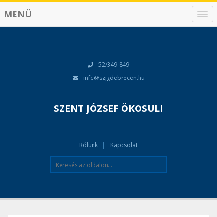
MENÜ
N
a
v
i
g
á
52/349-849
c
info@szjgdebrecen.hu
i
ó
SZENT JÓZSEF ÖKOSULI
Rólunk
Kapcsolat