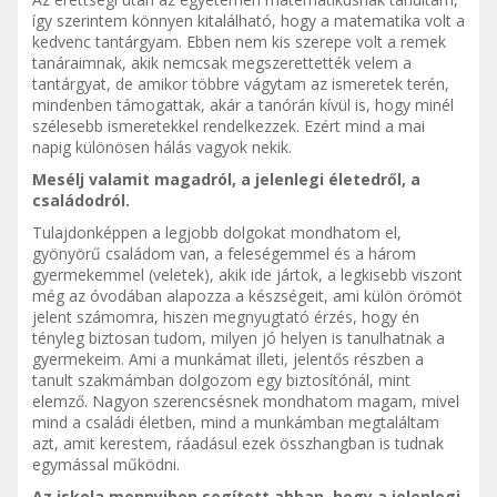
így szerintem könnyen kitalálható, hogy a matematika volt a
kedvenc tantárgyam. Ebben nem kis szerepe volt a remek
tanáraimnak, akik nemcsak megszerettették velem a
tantárgyat, de amikor többre vágytam az ismeretek terén,
mindenben támogattak, akár a tanórán kívül is, hogy minél
szélesebb ismeretekkel rendelkezzek. Ezért mind a mai
napig különösen hálás vagyok nekik.
Mesélj valamit magadról, a jelenlegi életedről, a
családodról.
Tulajdonképpen a legjobb dolgokat mondhatom el,
gyönyörű családom van, a feleségemmel és a három
gyermekemmel (veletek), akik ide jártok, a legkisebb viszont
még az óvodában alapozza a készségeit, ami külön örömöt
jelent számomra, hiszen megnyugtató érzés, hogy én
tényleg biztosan tudom, milyen jó helyen is tanulhatnak a
gyermekeim. Ami a munkámat illeti, jelentős részben a
tanult szakmámban dolgozom egy biztosítónál, mint
elemző. Nagyon szerencsésnek mondhatom magam, mivel
mind a családi életben, mind a munkámban megtaláltam
azt, amit kerestem, ráadásul ezek összhangban is tudnak
egymással működni.
Az iskola mennyiben segített abban, hogy a jelenlegi