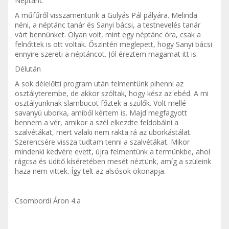
Néptánc
A műfűről visszamentünk a Gulyás Pál pályára. Melinda
néni, a néptánc tanár és Sanyi bácsi, a testnevelés tanár
várt bennünket. Olyan volt, mint egy néptánc óra, csak a
felnőttek is ott voltak. Őszintén meglepett, hogy Sanyi bácsi
ennyire szereti a néptáncot. Jól éreztem magamat itt is.
Délután
A sok délelőtti program után felmentünk pihenni az
osztályterembe, de akkor szóltak, hogy kész az ebéd. A mi
osztályunknak slambucot főztek a szülők. Volt mellé
savanyú uborka, amiből kértem is. Majd megfagyott
bennem a vér, amikor a szél elkezdte feldobálni a
szalvétákat, mert valaki nem rakta rá az uborkástálat.
Szerencsére vissza tudtam tenni a szalvétákat. Mikor
mindenki kedvére evett, újra felmentünk a termünkbe, ahol
rágcsa és üdítő kíséretében mesét néztünk, amíg a szüleink
haza nem vittek. Így telt az alsósok ökonapja.
Csombordi Áron 4.a