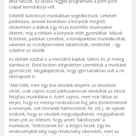
állva táncolt. Az utolsó reggeli programunk a pom-pom
csapat bemutatója volt.
Délelőtt különböző munkákban segédkeztünk. Lehetett
palántázni, aminek keretében a könyvtár mögötti
ökokertben a diákok egy része különféle növényeket
ültetett, míg a többiek a könyvtár előtt gyomláltak. Mások
festettek, padokat szereltek, a kondiparkban munkálkodtak,
valamint az osztálytermeket takarították, rendezték – így
szépítve az iskolát.
Az ebédet ezúttal is a menzáról kaptuk: ízletes és jó meleg
slambucot. Ebéd közben elégedetten szemléltük a munkánk
gyümölcsét. Megállapítottuk, hogy igen tartalmas volt a mi
ökonapunk is.
“Már több, mint egy éve iskolánk elnyerte az ökoiskola
címet, csak sajnos ezzel párhuzamosan elindultak az iskola
felújítási munkálatai is. Azért sajnos, mert már láttuk az
elején, hogy ez mennyi rombolással fog járni (tönkrementek
a növények, sok törmelék halmozódott fel, stb.), de nyilván
örültünk, hogy az iskolánk megszépülhetett, megújulhatott.
Innen jött az ötletem, hogy amint “kiköltöznek” a
munkások, “költözzenek be” a dolgos kezek. Egy kis
rendezvényből elég nagy rendezvény sikeredett, mert az