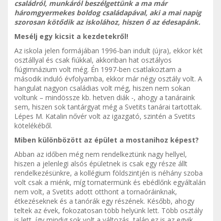
családról, munkáról beszélgettünk a ma már
háromgyermekes boldog családapával, aki a mai napig
szorosan kötődik az iskolához, hiszen ő az édesapánk.
Mesélj egy kicsit a kezdetekről!
Az iskola jelen formájában 1996-ban indult (újra), ekkor két
osztállyal és csak fiúkkal, akkoriban hat osztályos
fiúgimnázium volt még. Én 1997-ben csatlakoztam a
második induló évfolyamba, ekkor már négy osztály volt. A
hangulat nagyon családias volt még, hiszen nem sokan
voltunk – mindössze kb. hetven diák -, ahogy a tanáraink
sem, hiszen sok tantárgyat még a Svetits tanárai tartottak.
Lépes M. Katalin nővér volt az igazgató, szintén a Svetits
kötelékéből.
Miben különbözött az épület a mostanihoz képest?
Abban az időben még nem rendelkeztünk nagy hellyel,
hiszen a jelenlegi alsós épületnek is csak egy része állt
rendelkezésünkre, a kollégium földszintjén is néhány szoba
volt csak a miénk, míg tornatermünk és ebédlőnk egyáltalán
nem volt, a Svetits adott otthont a tornaóráinknak,
étkezéseknek és a tanórák egy részének. Később, ahogy
teltek az évek, fokozatosan több helyünk lett. Több osztály
is lett, így mindig sok volt a változás, talán ez is az egyik