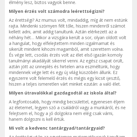
élmény lesz, biztos vagyok benne.
Milyen érzés volt számodra leérettségizni?
Az érettségi? Az mumus volt, mindaddig, míg át nem estünk
rajta. Mindenki szörnyen félt tőle, hiszen mindenről számot
kellett adni, amit addig tanultunk. Aztán elérkezett az a
néhány hét… Mikor a vizsgára került a sor, olyan oldott volt
a hangulat, hogy elfelejtettem minden izgalmamat és
sikerült mindent kihozni magamból, amit szerettem volna.
És vége lett, csodás érzés volt az élet első igazán komoly
tanulmányi akadályát sikerrel venni. Az egész csapat örült,
aztán jött az ünneplés és hirtelen arra eszméltünk, hogy
mindennek vége lett és egy új világ küszöbén állunk. Ez
egyszerre volt felemelő érzés és mégis egy kicsit ijesztő,
hiszen a teljes ismeretlen várt minket ezután: a való élet.
Milyen útravalókkal gazdagodtál az iskola által?
A legfontosabb, hogy mindig becsülettel, egyenesen éljem
az életemet, legyen szó a családról vagy a munkáról, és ne
felejtsem el, hogy a jó dolgokra nem elég csak várni,
hanem dolgozni is kell értük.
Mi volt a kedvenc tantárgyad/tantárgyaid?
Az érettségi után az egyetemen matematikusnak tanultam,