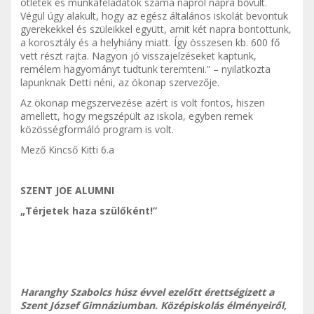
ötletek és munkafeladatok száma napról napra bővült.
Végül úgy alakult, hogy az egész általános iskolát bevontuk
gyerekekkel és szüleikkel együtt, amit két napra bontottunk,
a korosztály és a helyhiány miatt. Így összesen kb. 600 fő
vett részt rajta. Nagyon jó visszajelzéseket kaptunk,
remélem hagyományt tudtunk teremteni.” – nyilatkozta
lapunknak Detti néni, az ökonap szervezője.
Az ökonap megszervezése azért is volt fontos, hiszen
amellett, hogy megszépült az iskola, egyben remek
közösségformáló program is volt.
Mező Kincső Kitti 6.a
SZENT JOE ALUMNI
„Térjetek haza szülőként!”
Haranghy Szabolcs húsz évvel ezelőtt érettségizett a
Szent József Gimnáziumban. Középiskolás élményeiről,