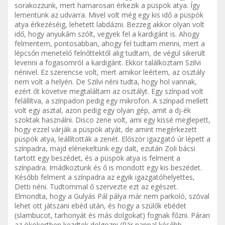
sorakozzunk, mert hamarosan érkezik a püspök atya. Így
lementünk az udvarra. Mivel volt még egy kis idő a püspök
atya érkezéséig, lehetett labdázni. Bezzeg akkor olyan volt
idő, hogy anyukám szólt, vegyek fel a kardigánt is. Ahogy
felmentem, pontosabban, ahogy fel tudtam menni, mert a
lépcsőn menetelő felnőttektől alig tudtam, de végül sikerült
levenni a fogasomról a kardigánt. Ekkor találkoztam Szilvi
nénivel. Ez szerencse volt, mert amikor leértem, az osztály
nem volt a helyén. De Szilvi néni tudta, hogy hol vannak,
ezért őt követve megtaláltam az osztályt. Egy színpad volt
felállítva, a színpadon pedig egy mikrofon. A színpad mellett
volt egy asztal, azon pedig egy olyan gép, amit a dj-ék
szoktak használni. Disco zene volt, ami egy kissé meglepett,
hogy ezzel várják a püspök atyát, de amint megérkezett
püspök atya, leállították a zenét. Először igazgató úr lépett a
színpadra, majd elénekeltünk egy dalt, ezután Zoli bácsi
tartott egy beszédet, és a püspök atya is felment a
színpadra. Imádkoztunk és ő is mondott egy kis beszédet.
Később felment a színpadra az egyik igazgatóhelyettes,
Detti néni. Tudtommal ő szervezte ezt az egészet.
Elmondta, hogy a Gulyás Pál pálya már nem parkoló, szóval
lehet ott játszani ebéd után, és hogy a szülők ebédet
(slambucot, tarhonyát és más dolgokat) fognak főzni. Páran
az ökokertben kezdtek dolgozni (Pár nappal később