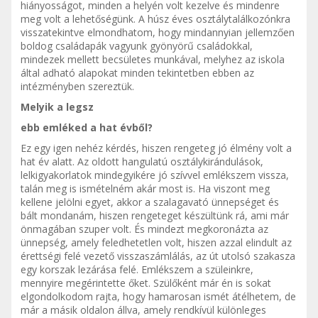
hiányosságot, minden a helyén volt kezelve és mindenre
meg volt a lehetőségünk. A húsz éves osztálytalálkozónkra
visszatekintve elmondhatom, hogy mindannyian jellemzően
boldog családapák vagyunk gyönyörű családokkal,
mindezek mellett becsületes munkával, melyhez az iskola
által adható alapokat minden tekintetben ebben az
intézményben szereztük.
Melyik a legsz
ebb emléked a hat évből?
Ez egy igen nehéz kérdés, hiszen rengeteg jó élmény volt a
hat év alatt. Az oldott hangulatú osztálykirándulások,
lelkigyakorlatok mindegyikére jó szívvel emlékszem vissza,
talán meg is ismételném akár most is. Ha viszont meg
kellene jelölni egyet, akkor a szalagavató ünnepséget és
bált mondanám, hiszen rengeteget készültünk rá, ami már
önmagában szuper volt. És mindezt megkoronázta az
ünnepség, amely feledhetetlen volt, hiszen azzal elindult az
érettségi felé vezető visszaszámlálás, az út utolsó szakasza
egy korszak lezárása felé. Emlékszem a szüleinkre,
mennyire megérintette őket. Szülőként már én is sokat
elgondolkodom rajta, hogy hamarosan ismét átélhetem, de
már a másik oldalon állva, amely rendkívül különleges