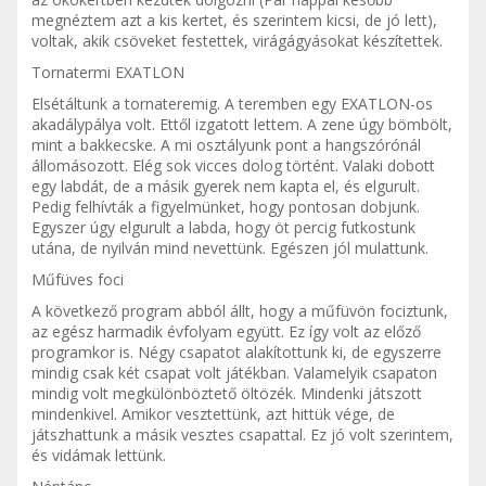
megnéztem azt a kis kertet, és szerintem kicsi, de jó lett),
voltak, akik csöveket festettek, virágágyásokat készítettek.
Tornatermi EXATLON
Elsétáltunk a tornateremig. A teremben egy EXATLON-os
akadálypálya volt. Ettől izgatott lettem. A zene úgy bömbölt,
mint a bakkecske. A mi osztályunk pont a hangszórónál
állomásozott. Elég sok vicces dolog történt. Valaki dobott
egy labdát, de a másik gyerek nem kapta el, és elgurult.
Pedig felhívták a figyelmünket, hogy pontosan dobjunk.
Egyszer úgy elgurult a labda, hogy öt percig futkostunk
utána, de nyilván mind nevettünk. Egészen jól mulattunk.
Műfüves foci
A következő program abból állt, hogy a műfüvön fociztunk,
az egész harmadik évfolyam együtt. Ez így volt az előző
programkor is. Négy csapatot alakítottunk ki, de egyszerre
mindig csak két csapat volt játékban. Valamelyik csapaton
mindig volt megkülönböztető öltözék. Mindenki játszott
mindenkivel. Amikor vesztettünk, azt hittük vége, de
játszhattunk a másik vesztes csapattal. Ez jó volt szerintem,
és vidámak lettünk.