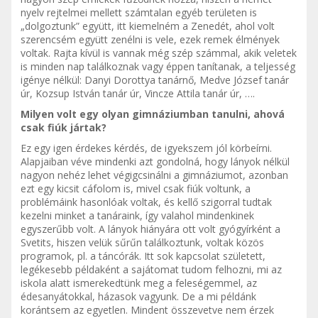
nyelv rejtelmei mellett számtalan egyéb területen is
„dolgoztunk” együtt, itt kiemelném a Zenedét, ahol volt
szerencsém együtt zenélni is vele, ezek remek élmények
voltak. Rajta kívül is vannak még szép számmal, akik veletek
is minden nap találkoznak vagy éppen tanítanak, a teljesség
igénye nélkül: Danyi Dorottya tanárnő, Medve József tanár
úr, Kozsup István tanár úr, Vincze Attila tanár úr, ….
Milyen volt egy olyan gimnáziumban tanulni, ahová
csak fiúk jártak?
Ez egy igen érdekes kérdés, de igyekszem jól körbeírni.
Alapjaiban véve mindenki azt gondolná, hogy lányok nélkül
nagyon nehéz lehet végigcsinálni a gimnáziumot, azonban
ezt egy kicsit cáfolom is, mivel csak fiúk voltunk, a
problémáink hasonlóak voltak, és kellő szigorral tudtak
kezelni minket a tanáraink, így valahol mindenkinek
egyszerűbb volt. A lányok hiányára ott volt gyógyírként a
Svetits, hiszen velük sűrűn találkoztunk, voltak közös
programok, pl. a táncórák. Itt sok kapcsolat született,
legékesebb példaként a sajátomat tudom felhozni, mi az
iskola alatt ismerekedtünk meg a feleségemmel, az
édesanyátokkal, házasok vagyunk. De a mi példánk
korántsem az egyetlen. Mindent összevetve nem érzek