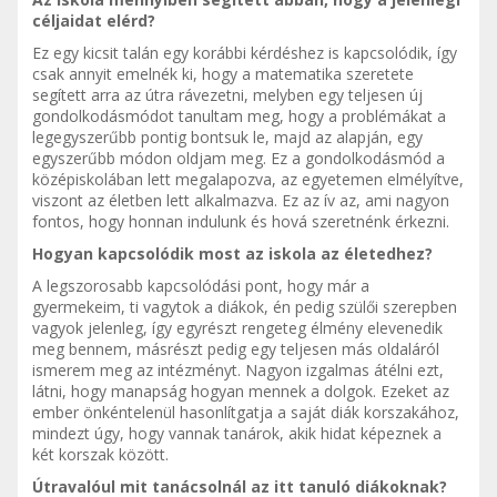
céljaidat elérd?
Ez egy kicsit talán egy korábbi kérdéshez is kapcsolódik, így
csak annyit emelnék ki, hogy a matematika szeretete
segített arra az útra rávezetni, melyben egy teljesen új
gondolkodásmódot tanultam meg, hogy a problémákat a
legegyszerűbb pontig bontsuk le, majd az alapján, egy
egyszerűbb módon oldjam meg. Ez a gondolkodásmód a
középiskolában lett megalapozva, az egyetemen elmélyítve,
viszont az életben lett alkalmazva. Ez az ív az, ami nagyon
fontos, hogy honnan indulunk és hová szeretnénk érkezni.
Hogyan kapcsolódik most az iskola az életedhez?
A legszorosabb kapcsolódási pont, hogy már a
gyermekeim, ti vagytok a diákok, én pedig szülői szerepben
vagyok jelenleg, így egyrészt rengeteg élmény elevenedik
meg bennem, másrészt pedig egy teljesen más oldaláról
ismerem meg az intézményt. Nagyon izgalmas átélni ezt,
látni, hogy manapság hogyan mennek a dolgok. Ezeket az
ember önkéntelenül hasonlítgatja a saját diák korszakához,
mindezt úgy, hogy vannak tanárok, akik hidat képeznek a
két korszak között.
Útravalóul mit tanácsolnál az itt tanuló diákoknak?