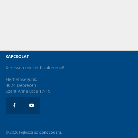
KAPCSOLAT
Keressen minket bizalommal!
Elérhetőségünk:
4024 Debrecen
Szent Anna utca 17-19
© 2026 Fejleszti az
iconocoders
.