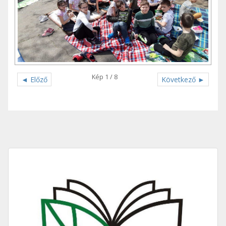
Kép 1 / 8
◄ Előző
Következő ►