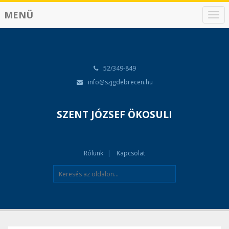
MENÜ
N
a
v
i
g
á
52/349-849
c
info@szjgdebrecen.hu
i
ó
SZENT JÓZSEF ÖKOSULI
Rólunk
Kapcsolat