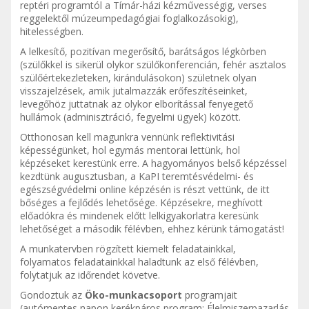
reptéri programtól a Tímár-házi kézművességig, verses
reggelektől múzeumpedagógiai foglalkozásokig),
hitelességben.
A lelkesítő, pozitívan megerősítő, barátságos légkörben
(szülőkkel is sikerül olykor szülőkonferencián, fehér asztalos
szülőértekezleteken, kirándulásokon) születnek olyan
visszajelzések, amik jutalmazzák erőfeszítéseinket,
levegőhöz juttatnak az olykor elborítással fenyegető
hullámok (adminisztráció, fegyelmi ügyek) között.
Otthonosan kell magunkra vennünk reflektivitási
képességünket, hol egymás mentorai lettünk, hol
képzéseket kerestünk erre. A hagyományos belső képzéssel
kezdtünk augusztusban, a KaPI teremtésvédelmi- és
egészségvédelmi online képzésén is részt vettünk, de itt
bőséges a fejlődés lehetősége. Képzésekre, meghívott
előadókra és mindenek előtt lelkigyakorlatra keresünk
lehetőséget a második félévben, ehhez kérünk támogatást!
A munkatervben rögzített kiemelt feladatainkkal,
folyamatos feladatainkkal haladtunk az első félévben,
folytatjuk az időrendet követve.
Gondoztuk az
Öko-munkacsoport
programjait
(autómentes napon kerékpáros program; Élelmiszerpazarlás