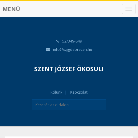
MENÜ
N
a
v
i
g
á
52/349-849
c
info@szjgdebrecen.hu
i
ó
SZENT JÓZSEF ÖKOSULI
Rólunk
Kapcsolat