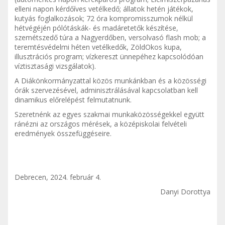
elleni napon kérdőíves vetélkedő; állatok hetén játékok,
kutyás foglalkozások; 72 óra kompromisszumok nélkül
hétvégéjén pólótáskák- és madáretetők készítése,
szemétszedő túra a Nagyerdőben, versolvasó flash mob; a
teremtésvédelmi héten vetélkedők, ZöldOkos kupa,
illusztrációs program; vízkereszt ünnepéhez kapcsolódóan
víztisztasági vizsgálatok).
A Diákönkormányzattal közös munkánkban és a közösségi
órák szervezésével, adminisztrálásával kapcsolatban kell
dinamikus előrelépést felmutatnunk.
Szeretnénk az egyes szakmai munkaközösségekkel együtt
ránézni az országos mérések, a középiskolai felvételi
eredmények összefüggéseire.
Debrecen, 2024. február 4.
Danyi Dorottya