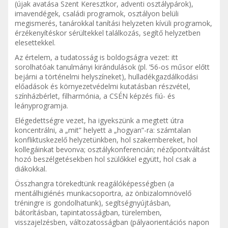
(újak avatása Szent Keresztkor, adventi osztálypárok),
imavendégek, családi programok, osztályon belüli
megismerés, tanárokkal tanítási helyzeten kívüli programok,
érzékenyítéskor sérültekkel találkozás, segítő helyzetben
elesettekkel.
Az értelem, a tudatosság is boldogságra vezet: itt
sorolhatóak tanulmányi kirándulások (pl. ’56-os műsor előtt
bejárni a történelmi helyszíneket), hulladékgazdálkodási
előadások és környezetvédelmi kutatásban részvétel,
színházbérlet, filharmónia, a CSÉN képzés fiú- és
leányprogramja.
Elégedettségre vezet, ha igyekszünk a megtett útra
koncentrálni, a „mit” helyett a „hogyan”-ra: számtalan
konfliktuskezelő helyzetünkben, hol szakembereket, hol
kollegáinkat bevonva; osztálykonferencián; nézőpontváltást
hozó beszélgetésekben hol szülőkkel együtt, hol csak a
diákokkal.
Összhangra törekedtünk reagálóképességben (a
mentálhigiénés munkacsoportra, az önbizalomnövelő
tréningre is gondolhatunk), segítségnyújtásban,
bátorításban, tapintatosságban, türelemben,
visszajelzésben, változatosságban (pályaorientációs napon