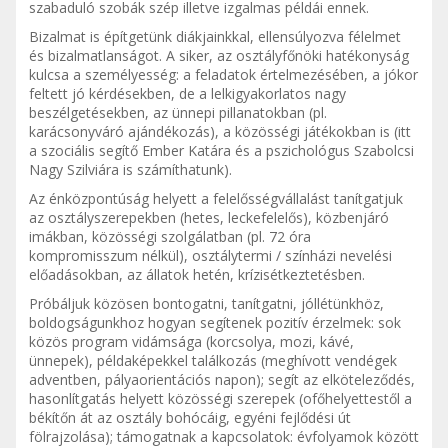
szabaduló szobák szép illetve izgalmas példái ennek.
Bizalmat is építgetünk diákjainkkal, ellensúlyozva félelmet
és bizalmatlanságot. A siker, az osztályfőnöki hatékonyság
kulcsa a személyesség: a feladatok értelmezésében, a jókor
feltett jó kérdésekben, de a lelkigyakorlatos nagy
beszélgetésekben, az ünnepi pillanatokban (pl.
karácsonyváró ajándékozás), a közösségi játékokban is (itt
a szociális segítő Ember Katára és a pszichológus Szabolcsi
Nagy Szilviára is számíthatunk).
Az énközpontúság helyett a felelősségvállalást tanítgatjuk
az osztályszerepekben (hetes, leckefelelős), közbenjáró
imákban, közösségi szolgálatban (pl. 72 óra
kompromisszum nélkül), osztálytermi / színházi nevelési
előadásokban, az állatok hetén, krízisétkeztetésben.
Próbáljuk közösen bontogatni, tanítgatni, jóllétünkhöz,
boldogságunkhoz hogyan segítenek pozitív érzelmek: sok
közös program vidámsága (korcsolya, mozi, kávé,
ünnepek), példaképekkel találkozás (meghívott vendégek
adventben, pályaorientációs napon); segít az elköteleződés,
hasonlítgatás helyett közösségi szerepek (ofőhelyettestől a
békítőn át az osztály bohócáig, egyéni fejlődési út
fölrajzolása); támogatnak a kapcsolatok: évfolyamok között