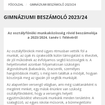
FŐOOLDAL
GIMNÁZIUMI BESZÁMOLÓ 2023/24
GIMNÁZIUMI BESZÁMOLÓ 2023/24
Az osztályfőnöki munkaközösség rövid beszámolója
a 2023/2024. tanév I. félévéről
Az osztályfőnökök mind ügyes ritmusban vették föl a
munkát, az újak és újrakezdők külön támogatást is élveztek,
de jól működnek az évfolyamos segítő közösségek is. A
helyetteseket azonban folyamatosan szükséges
átgondolnunk (babavárás, óracserék, személyes
hangolódások miatt), s még nem találtuk a módját, hogyan
köszönjük meg az igazán jól segítők munkáját.
Az alapvetően versengő világban, ami még szaktanárként is
megérint minket, egy másik énünkre van szükség
osztályfőnökként, hogy a versengés helyett
együttműködést vihessünk munkánk minden területére. A
szalagtűző, az egyes iskolai műsorok, a bűnmegelőzési