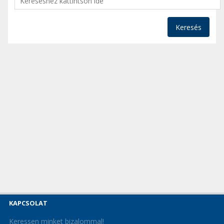
Keresés
KAPCSOLAT
Keressen minket bizalommal!