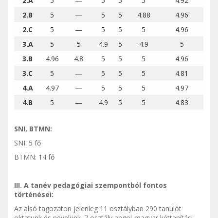
2.A
5
—
5
5
5
4.92
2.B
5
—
5
5
4.88
4.96
2.C
5
—
5
5
5
4.96
3.A
5
5
4.9
5
4.9
5
3.B
4.96
4.8
5
5
5
4.96
3.C
5
—
5
5
5
4.81
4.A
4.97
—
5
5
5
4.97
4.B
5
—
4.9
5
5
4.83
SNI, BTMN:
SNI: 5 fő
BTMN: 14 fő
III. A tanév pedagógiai szempontból fontos
történései:
Az alsó tagozaton jelenleg 11 osztályban 290 tanulót
oktatunk és nevelünk. 7 osztály angol-magyar kéttanítási