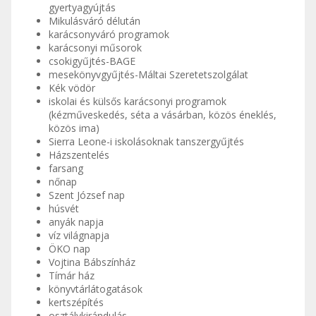
gyertyagyújtás
Mikulásváró délután
karácsonyváró programok
karácsonyi műsorok
csokigyűjtés-BAGE
mesekönyvgyűjtés-Máltai Szeretetszolgálat
Kék vödör
iskolai és külsős karácsonyi programok
(kézműveskedés, séta a vásárban, közös éneklés,
közös ima)
Sierra Leone-i iskolásoknak tanszergyűjtés
Házszentelés
farsang
nőnap
Szent József nap
húsvét
anyák napja
víz világnapja
ÖKO nap
Vojtina Bábszínház
Tímár ház
könyvtárlátogatások
kertszépítés
osztálykirándulás