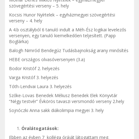
szövegértési verseny – 5. hely
Kocsis Hunor Nyírtelek – egyházmegyei szövegértési
verseny – 4. hely
A 4.b osztályból 6 tanuló indult a Méh-Ész logikai levelezős
versenyen, egy tanuló kiemelkedően teljesített. (Papp
Boglárka)
Balogh Nimród Bendegúz Tudásbajnokság arany minősítés
HEBE országos olvasóversenyen (3.a)
Bodor Kristóf 2. helyezés
Varga Kristóf 3. helyezés
Tóth-Lendvai Laura 3. helyezés
Szőke-Lovas Benedek Méliusz Benedek Elek Könyvtár
“Négy testvér” Évkörös tavaszi versmondó verseny 2.hely
Sojnóczki Anna sakk diákolimpia megyei 3. hely
Óralátogatások:
Ebben az évben 7 kolléga óráját látogattam meg.