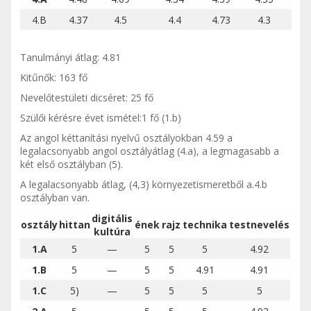
4.B
4.37
4.5
4.4
4.73
4.3
Tanulmányi átlag: 4.81
Kitűnők: 163 fő
Nevelőtestületi dicséret: 25 fő
Szülői kérésre évet ismétel:1 fő (1.b)
Az angol kéttanítási nyelvű osztályokban 4.59 a
legalacsonyabb angol osztályátlag (4.a), a legmagasabb a
két első osztályban (5).
A legalacsonyabb átlag, (4,3) környezetismeretből a.4.b
osztályban van.
digitális
osztály
hittan
ének
rajz
technika
testnevelés
kultúra
1.A
5
—
5
5
5
4.92
1.B
5
—
5
5
4.91
4.91
1.C
5)
—
5
5
5
5