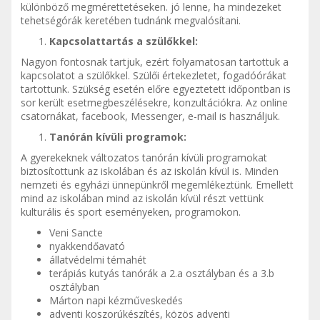
különböző megmérettetéseken. jó lenne, ha mindezeket
tehetségórák keretében tudnánk megvalósítani.
Kapcsolattartás a szülőkkel:
Nagyon fontosnak tartjuk, ezért folyamatosan tartottuk a
kapcsolatot a szülőkkel. Szülői értekezletet, fogadóórákat
tartottunk. Szükség esetén előre egyeztetett időpontban is
sor került esetmegbeszélésekre, konzultációkra. Az online
csatornákat, facebook, Messenger, e-mail is használjuk.
Tanórán kívüli programok:
A gyerekeknek változatos tanórán kívüli programokat
biztosítottunk az iskolában és az iskolán kívül is. Minden
nemzeti és egyházi ünnepünkről megemlékeztünk. Emellett
mind az iskolában mind az iskolán kívül részt vettünk
kulturális és sport eseményeken, programokon.
Veni Sancte
nyakkendőavató
állatvédelmi témahét
terápiás kutyás tanórák a 2.a osztályban és a 3.b
osztályban
Márton napi kézműveskedés
adventi koszorúkészítés, közös adventi