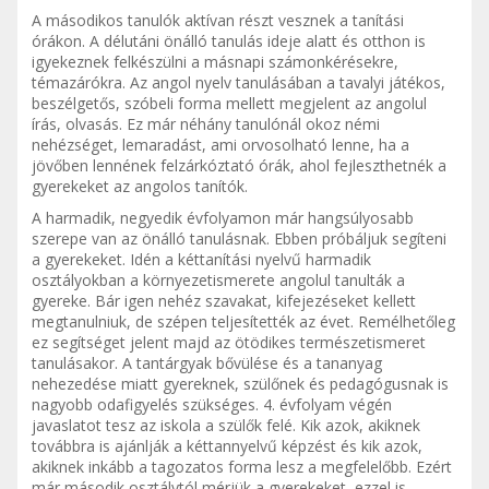
A másodikos tanulók aktívan részt vesznek a tanítási
órákon. A délutáni önálló tanulás ideje alatt és otthon is
igyekeznek felkészülni a másnapi számonkérésekre,
témazárókra. Az angol nyelv tanulásában a tavalyi játékos,
beszélgetős, szóbeli forma mellett megjelent az angolul
írás, olvasás. Ez már néhány tanulónál okoz némi
nehézséget, lemaradást, ami orvosolható lenne, ha a
jövőben lennének felzárkóztató órák, ahol fejleszthetnék a
gyerekeket az angolos tanítók.
A harmadik, negyedik évfolyamon már hangsúlyosabb
szerepe van az önálló tanulásnak. Ebben próbáljuk segíteni
a gyerekeket. Idén a kéttanítási nyelvű harmadik
osztályokban a környezetismerete angolul tanulták a
gyereke. Bár igen nehéz szavakat, kifejezéseket kellett
megtanulniuk, de szépen teljesítették az évet. Remélhetőleg
ez segítséget jelent majd az ötödikes természetismeret
tanulásakor. A tantárgyak bővülése és a tananyag
nehezedése miatt gyereknek, szülőnek és pedagógusnak is
nagyobb odafigyelés szükséges. 4. évfolyam végén
javaslatot tesz az iskola a szülők felé. Kik azok, akiknek
továbbra is ajánlják a kéttannyelvű képzést és kik azok,
akiknek inkább a tagozatos forma lesz a megfelelőbb. Ezért
már második osztálytól mérjük a gyerekeket, ezzel is