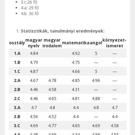
3.c:26 fő
4.a: 29 fő
4.b: 30 fő
Statisztikák, tanulmányi eredmények:
magyar
magyar
környezet-
osztály
matematika
angol
nyelv
irodalom
ismeret
1.A
4.84
4.92
5
—
1.B
4.79
4.75
—
—
1.C
4.87
4.66
5
—
2.A
4.67
4.78
4.85
4.96
—
2.B
4.46
4.58
4.31
—
—
2.C
4.46
4.65
4.81
4.88
—
3.A
4.7
4.8
4.4
4.8
4.7
3.B
4.56
4.52
4.4
—
4.4
3.C
4.69
4.77
4.65
4.69
4.58
4.A
4.48
4.69
4.34
4.59
4.55