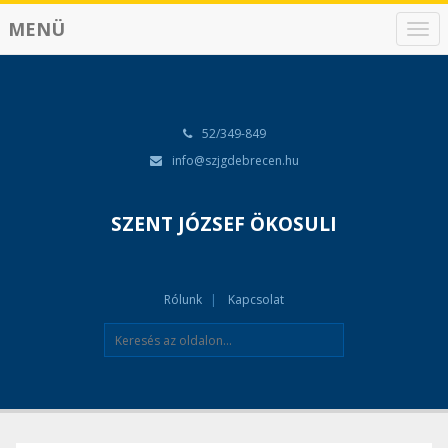
MENÜ
N
a
v
i
g
á
52/349-849
c
info@szjgdebrecen.hu
i
ó
SZENT JÓZSEF ÖKOSULI
Rólunk
Kapcsolat