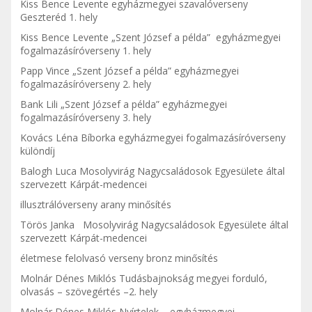
Kiss Bence Levente egyházmegyei szavalóverseny
Geszteréd 1. hely
Kiss Bence Levente „Szent József a példa” egyházmegyei
fogalmazásíróverseny 1. hely
Papp Vince „Szent József a példa” egyházmegyei
fogalmazásíróverseny 2. hely
Bank Lili „Szent József a példa” egyházmegyei
fogalmazásíróverseny 3. hely
Kovács Léna Bíborka egyházmegyei fogalmazásíróverseny
különdíj
Balogh Luca Mosolyvirág Nagycsaládosok Egyesülete által
szervezett Kárpát-medencei
illusztrálóverseny arany minősítés
Törös Janka Mosolyvirág Nagycsaládosok Egyesülete által
szervezett Kárpát-medencei
életmese felolvasó verseny bronz minősítés
Molnár Dénes Miklós Tudásbajnokság megyei forduló,
olvasás – szövegértés –2. hely
Molnár Dénes Miklós Nyírtelek – egyházmegyei