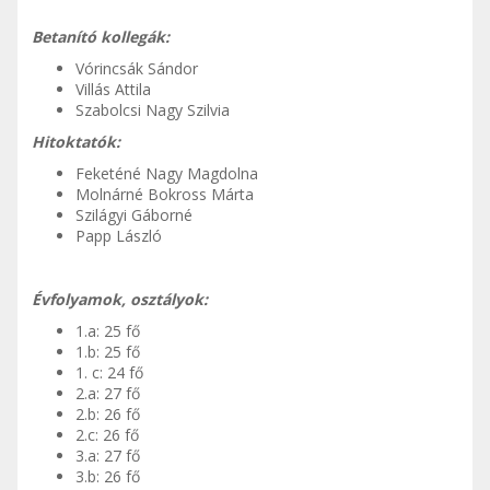
Betanító kollegák:
Vórincsák Sándor
Villás Attila
Szabolcsi Nagy Szilvia
Hitoktatók:
Feketéné Nagy Magdolna
Molnárné Bokross Márta
Szilágyi Gáborné
Papp László
Évfolyamok, osztályok:
1.a: 25 fő
1.b: 25 fő
1. c: 24 fő
2.a: 27 fő
2.b: 26 fő
2.c: 26 fő
3.a: 27 fő
3.b: 26 fő