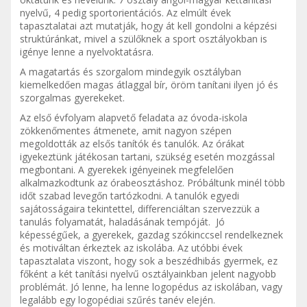
nyelvű, 4 pedig sportorientációs. Az elmúlt évek
tapasztalatai azt mutatják, hogy át kell gondolni a képzési
struktúránkat, mivel a szülőknek a sport osztályokban is
igénye lenne a nyelvoktatásra.
A magatartás és szorgalom mindegyik osztályban
kiemelkedően magas átlaggal bír, öröm tanítani ilyen jó és
szorgalmas gyerekeket.
Az első évfolyam alapvető feladata az óvoda-iskola
zökkenőmentes átmenete, amit nagyon szépen
megoldották az elsős tanítók és tanulók. Az órákat
igyekeztünk játékosan tartani, szükség esetén mozgással
megbontani. A gyerekek igényeinek megfelelően
alkalmazkodtunk az órabeosztáshoz. Próbáltunk minél több
időt szabad levegőn tartózkodni. A tanulók egyedi
sajátosságaira tekintettel, differenciáltan szervezzük a
tanulás folyamatát, haladásának tempóját. Jó
képességűek, a gyerekek, gazdag szókinccsel rendelkeznek
és motiváltan érkeztek az iskolába. Az utóbbi évek
tapasztalata viszont, hogy sok a beszédhibás gyermek, ez
főként a két tanítási nyelvű osztályainkban jelent nagyobb
problémát. Jó lenne, ha lenne logopédus az iskolában, vagy
legalább egy logopédiai szűrés tanév elején.