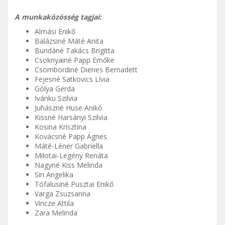
A munkaközösség tagjai:
Almási Enikő
Balázsiné Máté Anita
Bundáné Takács Brigitta
Csoknyainé Papp Emőke
Csombordiné Dienes Bernadett
Fejesné Satkovics Lívia
Gólya Gerda
Ivánku Szilvia
Juhászné Hüse Anikó
Kissné Harsányi Szilvia
Kosina Krisztina
Kovácsné Papp Ágnes
Máté-Léner Gabriella
Milotai-Legény Renáta
Nagyné Kiss Melinda
Sin Angelika
Tófalusiné Pusztai Enikő
Varga Zsuzsanna
Vincze Attila
Zara Melinda