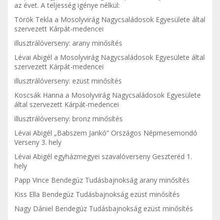
az évet. A teljesség igénye nélkül:
Török Tekla a Mosolyvirág Nagycsaládosok Egyesülete által
szervezett Kárpát-medencei
illusztrálóverseny: arany minősítés
Lévai Abigél a Mosolyvirág Nagycsaládosok Egyesülete által
szervezett Kárpát-medencei
illusztrálóverseny: ezüst minősítés
Koscsák Hanna a Mosolyvirág Nagycsaládosok Egyesülete
által szervezett Kárpát-medencei
illusztrálóverseny: bronz minősítés
Lévai Abigél „Babszem Jankó” Országos Népmesemondó
Verseny 3. hely
Lévai Abigél egyházmegyei szavalóverseny Geszteréd 1.
hely
Papp Vince Bendegúz Tudásbajnokság arany minősítés
Kiss Ella Bendegúz Tudásbajnokság ezüst minősítés
Nagy Dániel Bendegúz Tudásbajnokság ezüst minősítés