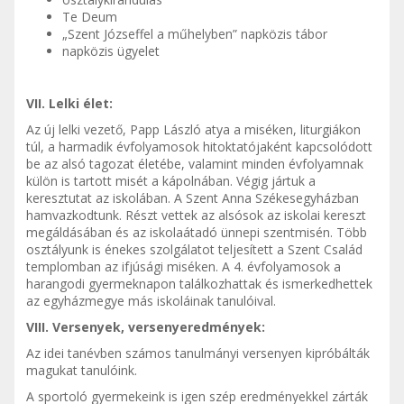
Te Deum
„Szent Józseffel a műhelyben” napközis tábor
napközis ügyelet
VII. Lelki élet:
Az új lelki vezető, Papp László atya a miséken, liturgiákon
túl, a harmadik évfolyamosok hitoktatójaként kapcsolódott
be az alsó tagozat életébe, valamint minden évfolyamnak
külön is tartott misét a kápolnában. Végig jártuk a
keresztutat az iskolában. A Szent Anna Székesegyházban
hamvazkodtunk. Részt vettek az alsósok az iskolai kereszt
megáldásában és az iskolaátadó ünnepi szentmisén. Több
osztályunk is énekes szolgálatot teljesített a Szent Család
templomban az ifjúsági miséken. A 4. évfolyamosok a
harangodi gyermeknapon találkozhattak és ismerkedhettek
az egyházmegye más iskoláinak tanulóival.
VIII. Versenyek, versenyeredmények:
Az idei tanévben számos tanulmányi versenyen kipróbálták
magukat tanulóink.
A sportoló gyermekeink is igen szép eredményekkel zárták