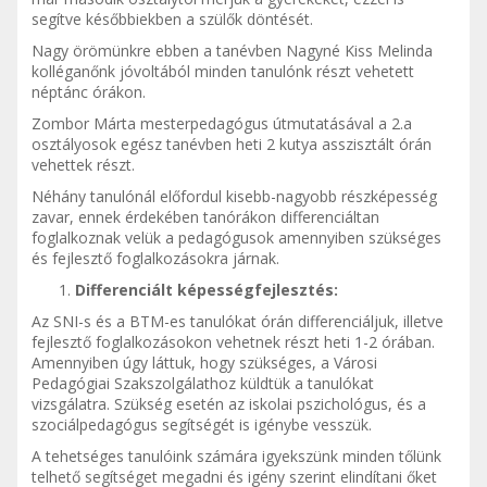
segítve későbbiekben a szülők döntését.
Nagy örömünkre ebben a tanévben Nagyné Kiss Melinda
kolléganőnk jóvoltából minden tanulónk részt vehetett
néptánc órákon.
Zombor Márta mesterpedagógus útmutatásával a 2.a
osztályosok egész tanévben heti 2 kutya asszisztált órán
vehettek részt.
Néhány tanulónál előfordul kisebb-nagyobb részképesség
zavar, ennek érdekében tanórákon differenciáltan
foglalkoznak velük a pedagógusok amennyiben szükséges
és fejlesztő foglalkozásokra járnak.
Differenciált képességfejlesztés:
Az SNI-s és a BTM-es tanulókat órán differenciáljuk, illetve
fejlesztő foglalkozásokon vehetnek részt heti 1-2 órában.
Amennyiben úgy láttuk, hogy szükséges, a Városi
Pedagógiai Szakszolgálathoz küldtük a tanulókat
vizsgálatra. Szükség esetén az iskolai pszichológus, és a
szociálpedagógus segítségét is igénybe vesszük.
A tehetséges tanulóink számára igyekszünk minden tőlünk
telhető segítséget megadni és igény szerint elindítani őket