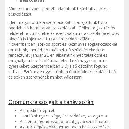
Beiskolázás:
Minden tanévben kiemelt feladatnak tekintjük a sikeres
beiskolázást.
Idén megújítottuk a szórólapokat. Ellátogattunk több
óvodába is bemutatva az iskolánkat. Online regisztrációs
felületet hoztunk létre és ezen, valamint az iskola facebook
oldalán is tájékoztattuk az érdeklődő szülőket.
Novemberben játékos sport és kézműves foglalkozásokat
tartottunk, januárban tájékoztató szülői értekezletet
rendeztünk. Január 22-én alkalmunk nyílt találkozni és
meghallgatni az iskolánkba jelentkező nagycsoportos
gyerekeket. Szeptemberben 3 új első osztályt fogunk
indítani. Évről-évre egyre többen érdeklődnek iskolánk felől
és sokan szeretnének minket választani.
Örömünkre szolgált a tanév során:
Az új iskolai épület.
Tanulóink nyitottsága, érdeklődése, szorgalma.
A szerető, gondoskodó, odafigyelő szülői háttér.
Az új kollégák zökkenőmentesen beilleszkedése.